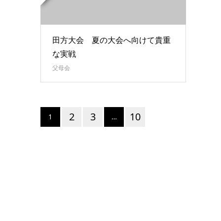
田方大会 夏の大会へ向けて貴重
な実戦
父母会
2
3
10
1
…