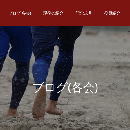
ブログ(各会)
現役の紹介
記念式典
役員紹介
ブ
ロ
グ
(
各
会
)