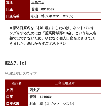
支店
三島支店
口座
普通 0918587
口座名義
杉山 靖(スギヤマ ヤスシ)
※振込口座名を「杉山靖」にしたのは、ネットバンキ
ングをするためには「韮高野球部OB会」という法人名
義ではできないため、やむなく個人口座名とさせて頂
きました。悪しからずご了承下さい
振込先【c】
詳細は左にスワイプ
銀行名
三島信用金庫
支店
西支店
口座
普通 1216631
口座名義
杉山 靖（スギヤマ ヤスシ）