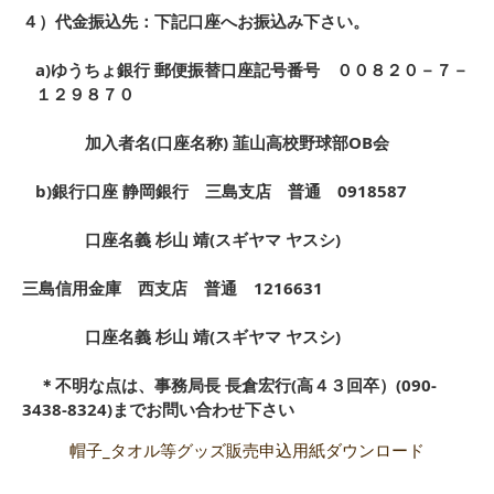
４）代金振込先：下記口座へお振込み下さい。
a)ゆうちょ銀行 郵便振替口座記号番号 ００８２０－７－
１２９８７０
加入者名(口座名称) 韮山高校野球部OB会
b)銀行口座 静岡銀行 三島支店 普通 0918587
口座名義 杉山 靖(スギヤマ ヤスシ)
三島信用金庫 西支店 普通 1216631
口座名義 杉山 靖(スギヤマ ヤスシ)
＊不明な点は、事務局長 長倉宏行(高４３回卒）(090-
3438-8324)までお問い合わせ下さい
帽子_タオル等グッズ販売申込用紙ダウンロード