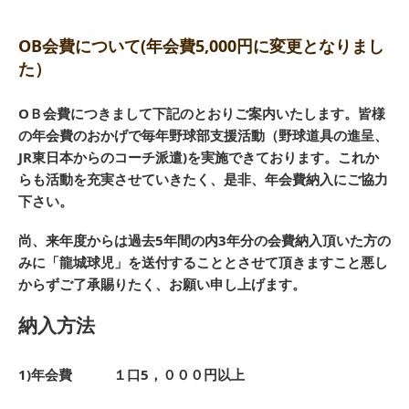
OB会費について(年会費5,000円に変更となりまし
た）
OＢ会費につきまして下記のとおりご案内いたします。皆様
の年会費のおかげで毎年野球部支援活動（野球道具の進呈、
JR東日本からのコーチ派遣)を実施できております。これか
らも活動を充実させていきたく、是非、年会費納入にご協力
下さい。
尚、来年度からは
過去5年間の内3年分の会費納入頂いた方の
みに「龍城球児」を送付する
こととさせて頂きますこと悪し
からずご了承賜りたく、お願い申し上げます。
納入方法
1)年会費 １口5
，０００円
以上