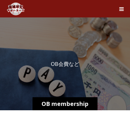
O
B
会
費
な
ど
OB membership
fee, etc.