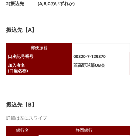
2)振込先 (A,B,Cのいずれか)
振込先【A】
郵便振替
口座記号番号
00820-7-129870
加入者名
韮高野球部OB会
(口座名称)
振込先【B】
詳細は左にスワイプ
銀行名
静岡銀行