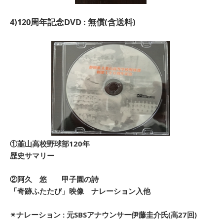
4)120周年記念DVD : 無償(含送料)
①韮山高校野球部120年
歴史サマリー
②阿久 悠 甲子園の詩
「奇跡ふたたび」映像 ナレーション入他
✴︎ナレーション : 元SBSアナウンサー伊藤圭介氏(高27回)