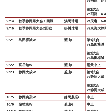
vs飛龍 3-13
第2試合
vs飛龍 4-4
9/14
秋季静岡県大会１回戦
浜岡球場
vs天竜 6-8勝
9/16
秋季静岡県大会2回戦
掛川球場
vs東海大静岡翔
9/21
島田樟誠W
韮山G
第1試合
vs島田樟誠 7
第2試合
vs島田樟誠 1
9/22
富岳館W
韮山G
雨天中止
9/23
静岡大成W
韮山G
第1試合
vs静岡大成 3
第2試合
vs静岡大成 5
10/5
静岡農業W
静岡農業G
中止
10/6
藤枝東W
韮山G
中止