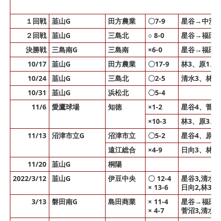
１回戦
韮山G
田方農業
〇7-9
星谷→中濱8
２回戦
韮山G
三島北
○ 8-0
星谷→福田
決勝戦
三島南G
三島南
×6-0
星谷→福田
10/17
韮山G
田方農業
〇17-9
林3、原1、
10/24
韮山G
三島北
〇2-5
清水3、林1
10/31
韮山G
浜松北
〇5-4
11/6
愛鷹球場
知徳
×1-2
星谷4、菅沼
×10-3
林3、原3、
11/13
沼津市立G
沼津市立
〇5-2
星谷4、原2
遠江総合
×4-9
日向3、林1
11/20
韮山G
桐陽
2022/3/12
韮山G
伊豆中央
〇 12-4
星谷3,清水3
× 13-6
日向2,林3,加
3/13
磐田南G
島田商業
× 11-4
星谷→福田
× 4-7
菅沼3,清水2