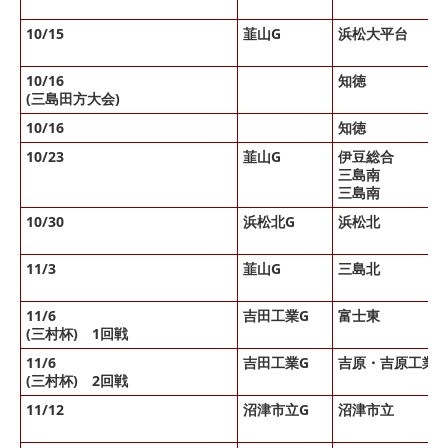
10/15
韮山G
浜松大平台
10/16
知徳
(三島田方大会)
10/16
知徳
10/23
韮山G
伊豆総合
三島南
三島南
10/30
浜松北G
浜松北
11/3
韮山G
三島北
11/6
吉田工業G
富士東
(三村杯) 1回戦
11/6
吉田工業G
吉原・吉原工業
(三村杯) 2回戦
11/12
沼津市立G
沼津市立