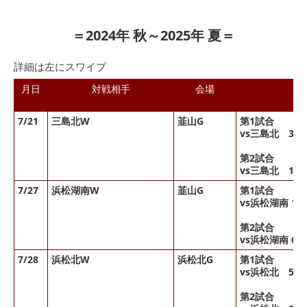
＝2024年 秋～2025年 夏＝
詳細は左にスワイプ
月日
対戦相手
会場
7/21
三島北W
韮山G
第1試合
vs三島北 3-
第2試合
vs三島北 18-
7/27
浜松湖南W
韮山G
第1試合
vs浜松湖南 1-
第2試合
vs浜松湖南 6-1
7/28
浜松北W
浜松北G
第1試合
vs浜松北 5-6
第2試合