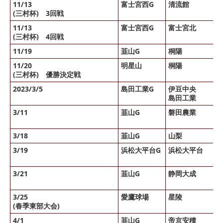
11/13
富士宮西G
清流館
(三村杯) 3回戦
11/13
富士宮西G
富士宮北
(三村杯) 4回戦
11/19
韮山G
桐陽
11/20
明星山
桐陽
(三村杯) 優勝決定戦
2023/3/5
島田工業G
伊豆中央
島田工業
3/11
韮山G
磐田農業
3/18
韮山G
山梨
3/19
浜松大平台G
浜松大平台
3/21
韮山G
静岡大成
3/25
愛鷹球場
星陵
(春季東部大会)
4/1
韮山G
帝京安積