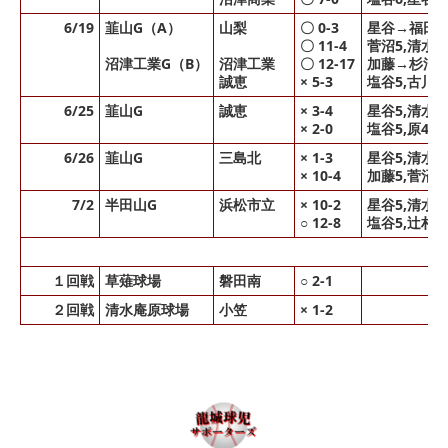
6/19
韮山G（A）
山梨
〇 0-3
星谷→福田
〇 11-4
菅沼5,清水3
沼津工業G（B）
沼津工業
〇 12-17
加藤→杉浦
誠恵
× 5-3
塩谷5,古川1
6/25
韮山G
誠恵
× 3-4
星谷5,清水
× 2-0
塩谷5,原4→
6/26
韮山G
三島北
× 1-3
星谷5,清水1,
× 10-4
加藤5,菅沼2
7/2
半田山G
浜松市立
× 10-2
星谷5,清水3
○ 12-8
塩谷5,辻村1
１回戦
草薙球場
磐田南
○ 2-1
２回戦
清水庵原球場
小笠
× 1-2