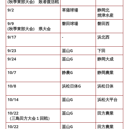
(秋季東部大会) 敗者復活戦
9/2
草薙球場
静岡北
焼津水産
9/9
磐田球場
磐田西
× 
(秋季東部大会) 県大会
9/17
-
浜北西
○ 
× 
9/23
韮山G
下田
9/24
韮山G
静岡大成
× 
○ 
10/7
静農G
静岡農業
× 
× 
10/8
浜松日体G
浜松日体
○ 
× 
10/14
韮山G
浜松大平台
○ 
○ 
10/22
韮山G
田方農業
○ 
（三島田方大会１回戦）
10/22
韮山G
田方農業
○ 