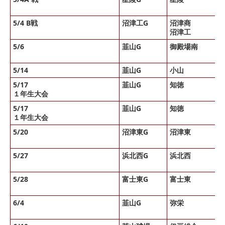
5/4 B戦
沼津工G
沼津商
沼津工
5/6
韮山G
御殿場南
5/14
韮山G
小山
5/17
韮山G
知徳
１年生大会
5/17
韮山G
知徳
１年生大会
5/20
沼津東G
沼津東
5/27
浜北西G
浜北西
5/28
富士東G
富士東
6/4
韮山G
弥栄