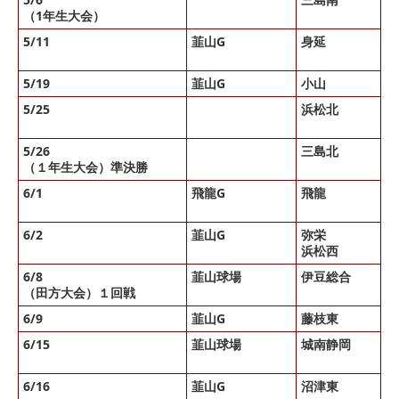
（1年生大会）
5/11
韮山G
身延
× 
× 
5/19
韮山G
小山
○ 
5/25
浜松北
× 
× 
5/26
三島北
× 
（１年生大会）準決勝
6/1
飛龍G
飛龍
× 
× 
6/2
韮山G
弥栄
× 
浜松西
雨
6/8
韮山球場
伊豆総合
× 
（田方大会）１回戦
6/9
韮山G
藤枝東
△
6/15
韮山球場
城南静岡
× 
× 
6/16
韮山G
沼津東
雨