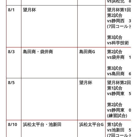
vs浜松北 8-3
8/1
望月杯
望月杯第1回戦
第2試合
vs静岡西 3-1
(7回コールド)
第3試合
vs科学技術 5-
8/3
島田商・袋井商
島田商G
第2試合
vs袋井商 12-
第3試合
vs島田商 6-
8/5
望月杯
望月杯第2回戦
第1試合
vs静岡東 5-3
第2試合
vs静岡東 0-
(練習試合)
8/10
浜松太平台・池新田
浜松太平台G
第1試合
vs池新田 5-1
(7回コールド)