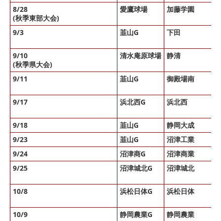
8/28
愛鷹球場
加藤学園
(秋季東部大会)
9/3
韮山G
下田
9/10
清水庵原球場
静清
(秋季県大会)
9/11
韮山G
御殿場南
9/17
浜北西G
浜北西
9/18
韮山G
静岡大成
9/23
韮山G
沼津工業
9/24
沼津商G
沼津商業
9/25
沼津城北G
沼津城北
10/8
浜松日体G
浜松日体
10/9
静岡農業G
静岡農業