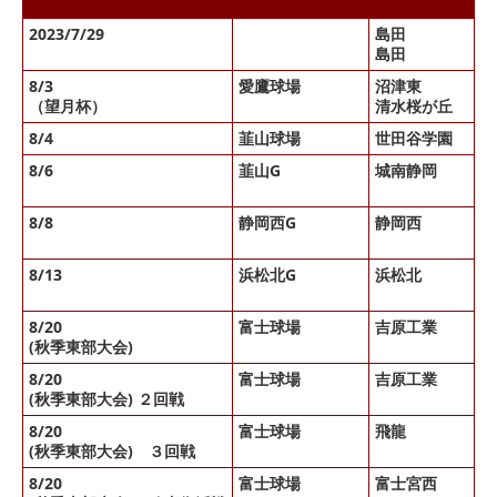
2023/7/29
島田
× 
島田
× 
8/3
愛鷹球場
沼津東
× 
（望月杯）
清水桜が丘
× 
8/4
韮山球場
世田谷学園
△
8/6
韮山G
城南静岡
× 
× 
8/8
静岡西G
静岡西
○ 
○ 
8/13
浜松北G
浜松北
× 
× 
8/20
富士球場
吉原工業
(秋季東部大会)
8/20
富士球場
吉原工業
○ 
(秋季東部大会) ２回戦
8/20
富士球場
飛龍
× 
(秋季東部大会) ３回戦
8/20
富士球場
富士宮西
○ 