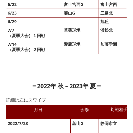
6/22
富士宮西G
富士宮西
6/23
韮山G
三島北
6/29
旭丘
雨
7/7
草薙球場
浜松北
○ 
（夏季大会）１回戦
7/14
愛鷹球場
加藤学園
✕
（夏季大会）２回戦
＝2022年 秋～2023年 夏＝
詳細は左にスワイプ
月日
会場
対戦相手
2022/7/23
韮山G
静岡市立