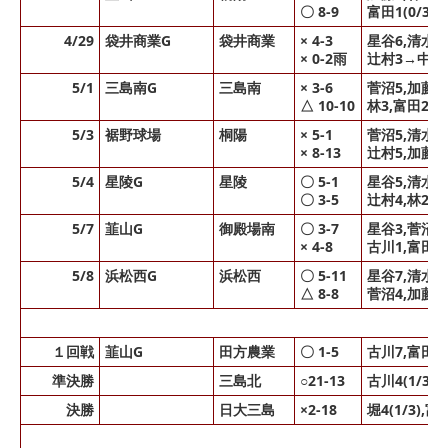
〇 8-9
富田1(0/3)
4/29
袋井商業G
袋井商業
× 4-3
星谷6,清水2
× 0-2雨
辻村3→中濱
5/1
三島南G
三島南
× 3-6
菅沼5,加藤2
△ 10-10
林3,富田2,
5/3
裾野球場
桐陽
× 5-1
菅沼5,清水2
× 8-13
辻村5,加藤0(
5/4
星陵G
星陵
〇 5-1
星谷5,清水3
〇 3-5
辻村4,林2,
5/7
韮山G
御殿場南
〇 3-7
星谷3,菅沼5
× 4-8
古川1,富田1
5/8
浜松西G
浜松西
〇 5-11
星谷7,清水1
△ 8-8
菅沼4,加藤1
１回戦
韮山G
田方農業
〇 1-5
古川7,富田
準決勝
三島北
○21-13
古川4(1/3)
決勝
日大三島
×2-18
堀4(1/3),