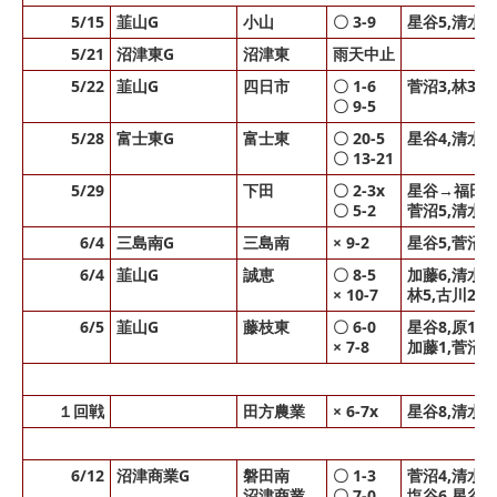
5/15
韮山G
小山
〇 3-9
星谷5,清水1
5/21
沼津東G
沼津東
雨天中止
5/22
韮山G
四日市
〇 1-6
菅沼3,林3,
〇 9-5
5/28
富士東G
富士東
〇 20-5
星谷4,清水3,原
〇 13-21
5/29
下田
〇 2-3x
星谷→福田
〇 5-2
菅沼5,清水2
6/4
三島南G
三島南
× 9-2
星谷5,菅沼3
6/4
韮山G
誠恵
〇 8-5
加藤6,清水
× 10-7
林5,古川2(0
6/5
韮山G
藤枝東
〇 6-0
星谷8,原1→
× 7-8
加藤1,菅沼5
１回戦
田方農業
× 6-7x
星谷8,清水2
6/12
沼津商業G
磐田南
〇 1-3
菅沼4,清水2
沼津商業
〇 7-0
塩谷6,星谷