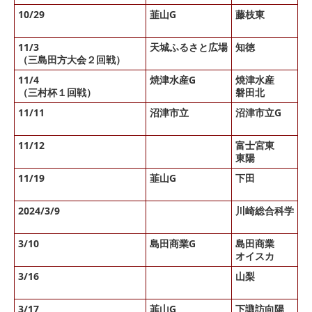
10/29
韮山G
藤枝東
× 
◯
11/3
天城ふるさと広場
知徳
× 
（三島田方大会２回戦）
11/4
焼津水産G
焼津水産
× 
（三村杯１回戦）
磐田北
○ 
11/11
沼津市立
沼津市立G
× 
× 
11/12
富士宮東
× 
東陽
× 
11/19
韮山G
下田
○ 
○ 
2024/3/9
川崎総合科学
× 
〇
3/10
島田商業G
島田商業
オイスカ
3/16
山梨
〇
× 
3/17
韮山G
下諏訪向陽
〇