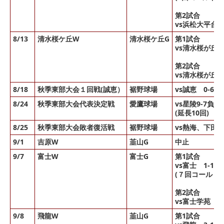
第2試合
vs浜松大平台2
8/13
清水桜ケ丘W
清水桜ケ丘G
第1試合
vs清水桜が丘4
第2試合
vs清水桜が丘0
8/18
秋季東部大会１回戦(誠恵）
裾野球場
vs誠恵 0-6勝
8/24
秋季東部大会代表決定戦
愛鷹球場
vs星陵9-7負け
(延長10回)
8/25
秋季東部大会敗者復活戦
裾野球場
vs熱海、下田、
9/1
吉原W
韮山G
中止
9/7
富士W
富士G
第1試合
vs富士 1-11
(７回コールド)
第2試合
vs富士学苑 4
9/8
飛龍W
韮山G
第1試合