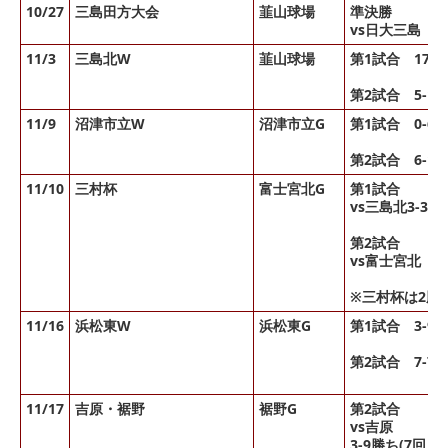
10/27
三島田方大会
韮山球場
準決勝
vs日大三島 1
11/3
三島北W
韮山球場
第1試合 17-
第2試合 5-1
11/9
沼津市立W
沼津市立G
第1試合 0-6
第2試合 6-1
11/10
三村杯
富士宮北G
第1試合
vs三島北3-3
第2試合
vs富士宮北 1
※三村杯は2勝
11/16
浜松東W
浜松東G
第1試合 3-9
第2試合 7-7
11/17
吉原・裾野
裾野G
第2試合
vs吉原
3-9勝ち(7回コ