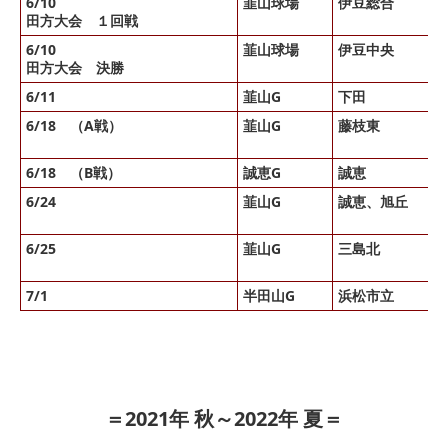
6/10
韮山球場
伊豆総合
田方大会 １回戦
6/10
韮山球場
伊豆中央
田方大会 決勝
6/11
韮山G
下田
6/18 （A戦）
韮山G
藤枝東
6/18 （B戦）
誠恵G
誠恵
6/24
韮山G
誠恵、旭丘
6/25
韮山G
三島北
7/1
半田山G
浜松市立
＝2021年 秋～2022年 夏＝