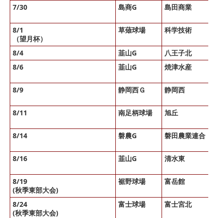
7/30
島商G
島田商業
8/1
草薙球場
科学技術
（望月杯）
8/4
韮山G
八王子北
8/6
韮山G
焼津水産
8/9
静岡西Ｇ
静岡西
8/11
南足柄球場
旭丘
8/14
磐農G
磐田農業連合
8/16
韮山G
清水東
8/19
裾野球場
富岳館
(秋季東部大会)
8/24
富士球場
富士宮北
(秋季東部大会)