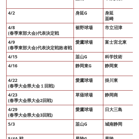
4/2
身延G
身延
韮崎
4/8
裾野球場
市立沼津
(春季東部大会)代表決定戦
4/9
愛鷹球場
富士宮北東
(春季東部大会)代表決定戦敗者戦
4/15
韮山G
科学技術
4/16
静岡東G
静岡東
4/22
愛鷹球場
掛川東
(春季大会県大会１回戦)
4/23
草薙球場
静岡商
(春季大会県大会2回戦)
4/29
愛鷹球場
日大三島
(春季大会県大会3回戦)
5/3
韮山G
城南静岡
5/4A 戦
星陵G
星陵