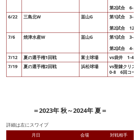
第2試合 6-5
6/22
三島北W
韮山G
第1試合 3-8
第2試合 12-
7/6
焼津水産W
韮山G
第1試合 3-4
第2試合 4-2
7/12
夏の選手権1回戦
富士球場
vs袋井 1-4勝
7/19
夏の選手権2回戦
浜松球場
vs聖隷クリス
0-8 6回コー
＝2023年 秋～2024年 夏＝
詳細は左にスワイプ
月日
会場
対戦相手