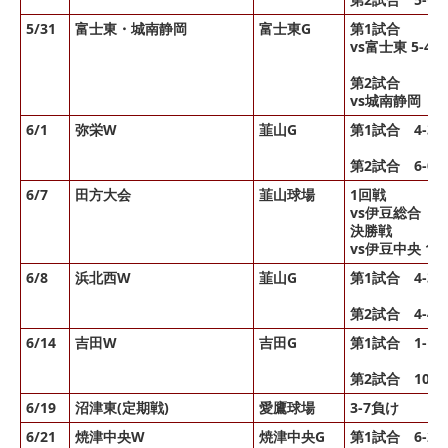
5/31
富士東・城南静岡
富士東G
第1試合
vs富士東 5-4
第2試合
vs城南静岡 2
6/1
弥栄W
韮山G
第1試合 4-3
第2試合 6-0
6/7
田方大会
韮山球場
1回戦
vs伊豆総合 1
決勝戦
vs伊豆中央 1-
6/8
浜北西W
韮山G
第1試合 4-3
第2試合 4-4
6/14
吉田W
吉田G
第1試合 1-1
第2試合 10-1
6/19
沼津東(定期戦)
愛鷹球場
3-7負け
6/21
焼津中央W
焼津中央G
第1試合 6-2