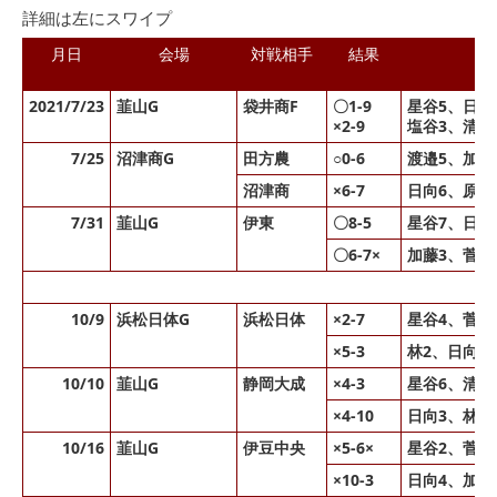
詳細は左にスワイプ
月日
会場
対戦相手
結果
2021/7/23
韮山G
袋井商F
〇1-9
星谷5、日向
×2-9
塩谷3、清水
7/25
沼津商G
田方農
○0-6
渡邉5、加藤
沼津商
×6-7
日向6、原1
7/31
韮山G
伊東
〇8-5
星谷7、日向
〇6-7×
加藤3、菅沼
10/9
浜松日体G
浜松日体
×2-7
星谷4、菅沼2
×5-3
林2、日向4
10/10
韮山G
静岡大成
×4-3
星谷6、清水
×4-10
日向3、林3、
10/16
韮山G
伊豆中央
×5-6×
星谷2、菅沼
×10-3
日向4、加藤