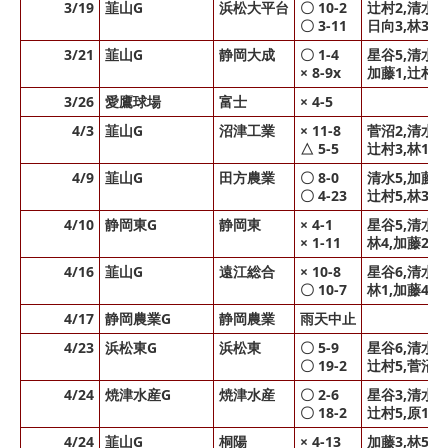
3/19
韮山G
浜松大平台
〇 10-2
辻村2,清水3
〇 3-11
日向3,林3,
3/21
韮山G
静岡大成
〇 1-4
星谷5,清水1(
× 8-9x
加藤1,辻村3
3/26
愛鷹球場
富士
× 4-5
4/3
韮山G
沼津工業
× 11-8
菅沼2,清水5
△ 5-5
辻村3,林1,
4/9
韮山G
田方農業
〇 8-0
清水5,加藤1
〇 4-23
辻村5,林3,
4/10
静岡東G
静岡東
× 4-1
星谷5,清水2
× 1-11
林4,加藤2,日
4/16
韮山G
遠江総合
× 10-8
星谷6,清水2
〇 10-7
林1,加藤4,
4/17
静岡農業G
静岡農業
雨天中止
4/23
浜松東G
浜松東
〇 5-9
星谷6,清水2
〇 19-2
辻村5,菅沼3
4/24
焼津水産G
焼津水産
〇 2-6
星谷3,清水
〇 18-2
辻村5,原1→
4/24
韮山G
桐陽
× 4-13
加藤3,林5→