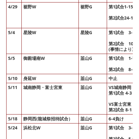
4/29
裾野W
裾野G
第1試合1-15勝
第2試合24-14
5/4
星陵W
星陵G
第1試合 3-1
第2試合 10-
(事情により五
5/5
御殿場南W
韮山G
第1試合 1-7
第2試合 8-6
5/10
身延W
韮山G
中止
5/11
城南静岡・富士宮東
韮山G
VS城南静岡
第1試合 4-3 負
VS富士宮東
第2試合 8-1 勝
5/18
静岡西(龍城祭招待試合）
韮山G
6-4負け
5/24
浜松北W
韮山G
第1試合 3-5
第2試合 5-9