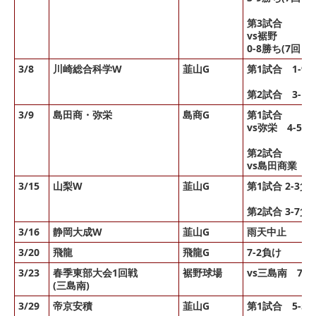
第3試合
vs裾野
0-8勝ち(7回コ
3/8
川崎総合科学W
韮山G
第1試合 1-9
第2試合 3-1
3/9
島田商・弥栄
島商G
第1試合
vs弥栄 4-5負
第2試合
vs島田商業 7
3/15
山梨W
韮山G
第1試合 2-3負
第2試合 3-7負
3/16
静岡大成W
韮山G
雨天中止
3/20
飛龍
飛龍G
7-2負け
3/23
春季東部大会1回戦
裾野球場
vs三島南 7-
(三島南)
3/29
帝京安積
韮山G
第1試合 5-5