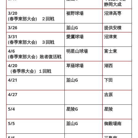
静岡大成
〇
3/20
裾野球場
沼津高専
〇
(春季東部大会) ２回戦
3/26
韮山G
提供安積
3/31
愛鷹球場
沼津東
× 
(春季東部大会) ３回戦
4/6
明星山球場
富士東
〇
(春季東部大会）敗者復活戦
4/20
草薙球場
湖西
× 
（春季県大会）１回戦
4/21
韮山G
下田
○ 
△
4/27
吉原
○ 
× 
5/4
星陵G
星陵
× 
○ 
5/5
韮山G
御殿場南
○ 
○ 
5/6
三島南
○ 