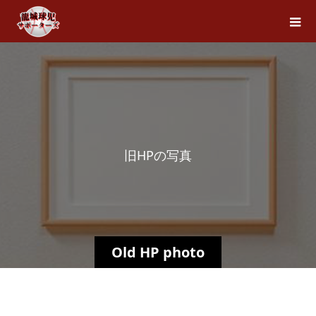
旧
H
P
の
写
真
Old HP photo